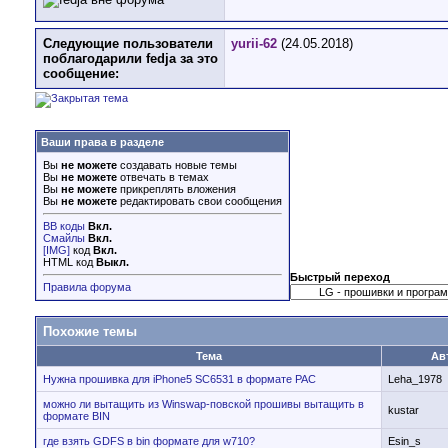
Следующие пользователи
yurii-62
(24.05.2018)
поблагодарили fedja за это
сообщение:
Ваши права в разделе
Вы
не можете
создавать новые темы
Вы
не можете
отвечать в темах
Вы
не можете
прикреплять вложения
Вы
не можете
редактировать свои сообщения
BB коды
Вкл.
Смайлы
Вкл.
[IMG]
код
Вкл.
HTML код
Выкл.
Быстрый переход
Правила форума
Похожие темы
Тема
Ав
Нужна прошивка для iPhone5 SC6531 в формате PAC
Leha_1978
можно ли вытащить из Winswap-повской прошивы вытащить в
kustar
формате BIN
где взять GDFS в bin формате для w710?
Esin_s