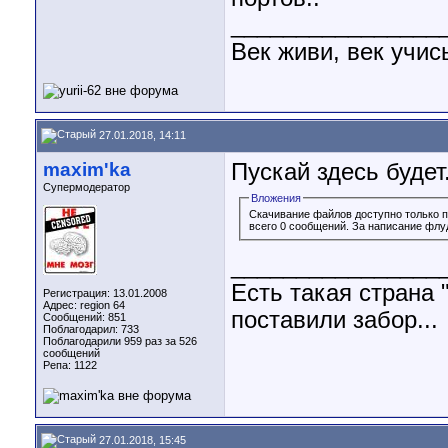
________________
Век живи, век учис
27.01.2018, 14:11
maxim'ka
Пускай здесь будет
Супермодератор
Вложения
Скачивание файлов доступно только 
всего 0 сообщений. За написание флу
________________
Есть такая страна 
Регистрация: 13.01.2008
Адрес: region 64
поставили забор...
Сообщений: 851
Поблагодарил: 733
Поблагодарили 959 раз за 526
сообщений
Репа:
1122
27.01.2018, 15:45