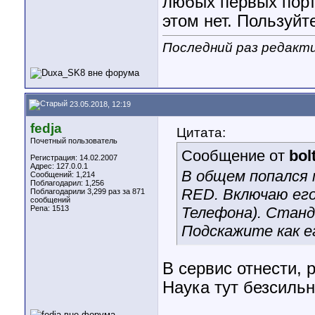
любых первых порт
этом нет. Пользуйт
Последний раз редакти
23.05.2018, 12:19
fedja
Цитата:
Почетный пользователь
Сообщение от
bol
Регистрация: 14.02.2007
Адрес: 127.0.0.1
В общем попался 
Сообщений: 1,214
Поблагодарил: 1,256
RED. Включаю его
Поблагодарили 3,299 раз за 871
сообщений
Репа:
1513
Телефона). Станд
Подскажите как е
В сервис отнести, 
Наука тут безсиль