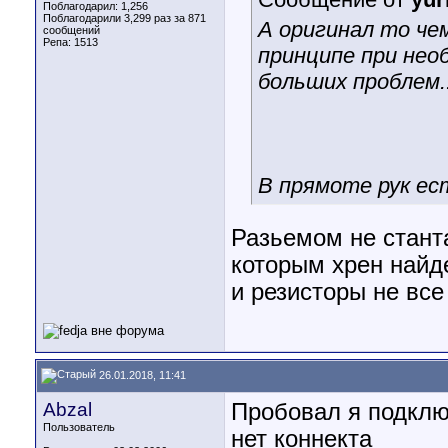
Поблагодарил: 1,256
Поблагодарили 3,299 раз за 871
А оригинал то чем
сообщений
Репа:
1513
принципе при нео
больших проблем..
В прямоте рук ест
Разьемом не стант
которым хрен найд
и резисторы не все
26.01.2018, 11:41
Abzal
Пробовал я подключ
Пользователь
нет коннекта