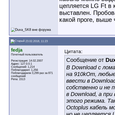
цепляется LG Ft в 
выставлен. Пробова
какой проге, выше 
23.02.2018, 11:23
fedja
Цитата:
Почетный пользователь
Сообщение от
Du
Регистрация: 14.02.2007
Адрес: 127.0.0.1
В Download с лома
Сообщений: 1,214
Поблагодарил: 1,256
на 910kOm, любые
Поблагодарили 3,299 раз за 871
сообщений
Репа:
1513
ввести в Download
собственно и не 
в Download, а пр
этого режима. Та
Octoplus кабель 
но не цепляется L