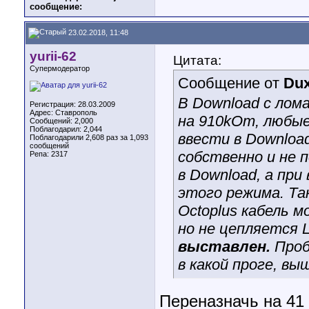
сообщение:
23.02.2018, 11:48
yurii-62
Цитата:
Супермодератор
Сообщение от
Du
В Download с лома
Регистрация: 28.03.2009
Адрес: Ставрополь
на 910kOm, любые
Сообщений: 2,000
Поблагодарил: 2,044
ввести в Download
Поблагодарили 2,608 раз за 1,093
сообщений
собственно и не 
Репа:
2317
в Download, а пр
этого режима. Та
Octoplus кабель 
но не цепляется 
выставлен.
Проб
в какой проге, вы
Переназначь на 41 