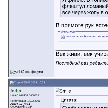
флештул ломаный
все через жопу в 
В прямоте рук есте
Миниатюры
________________
Век живи, век учис
Последний раз редактир
25.01.2018, 10:23
fedja
Почетный пользователь
Цитата:
Регистрация: 14.02.2007
Адрес: 127.0.0.1
Сообщение от
yur
Сообщений: 1,214