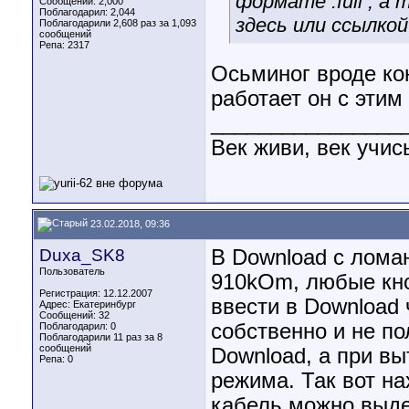
формате .full , а
Сообщений: 2,000
Поблагодарил: 2,044
здесь или ссылко
Поблагодарили 2,608 раз за 1,093
сообщений
Репа:
2317
Осьминог вроде кон
работает он с этим 
________________
Век живи, век учис
23.02.2018, 09:36
Duxa_SK8
В Download с ломан
Пользователь
910kOm, любые кно
Регистрация: 12.12.2007
ввести в Download 
Адрес: Екатеринбург
Сообщений: 32
собственно и не по
Поблагодарил: 0
Поблагодарили 11 раз за 8
сообщений
Download, а при вы
Репа:
0
режима. Так вот на
кабель можно выдер