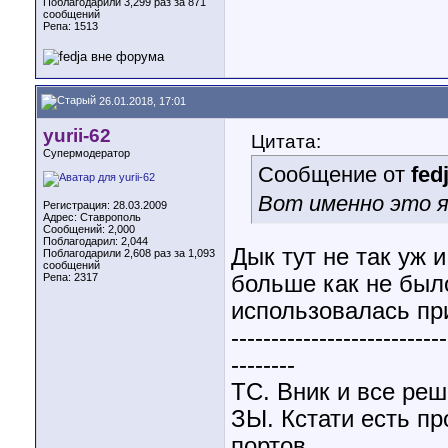
Поблагодарили 3,299 раз за 871
сообщений
Репа:
1513
26.01.2018, 17:01
yurii-62
Цитата:
Супермодератор
Сообщение от
fed
Вот именно это я 
Регистрация: 28.03.2009
Адрес: Ставрополь
Сообщений: 2,000
Поблагодарил: 2,044
Дык тут не так уж 
Поблагодарили 2,608 раз за 1,093
сообщений
Репа:
2317
больше как не было
использовалась при
---------------------------
--------
ТС. Вник и все реш
ЗЫ. Кстати есть п
портов..