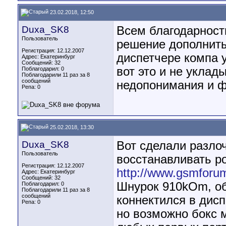
23.02.2018, 12:50
Duxa_SK8
Всем благодарност
Пользователь
решение дополнить 
Регистрация: 12.12.2007
диспетчере компа у 
Адрес: Екатеринбург
Сообщений: 32
вот это и не уклад
Поблагодарил: 0
Поблагодарили 11 раз за 8
сообщений
недопонимания и ф
Репа:
0
25.02.2018, 13:30
Duxa_SK8
Вот сделали разло
Пользователь
восстанавливать р
Регистрация: 12.12.2007
http://www.gsmforu
Адрес: Екатеринбург
Сообщений: 32
Шнурок 910kOm, об
Поблагодарил: 0
Поблагодарили 11 раз за 8
сообщений
коннектился в дисп
Репа:
0
но возможно бокс м