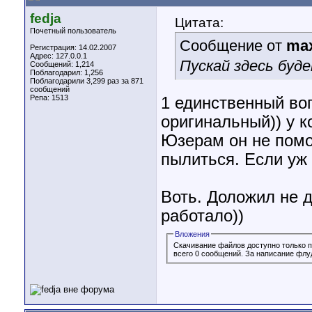
fedja
Цитата:
Почетный пользователь
Сообщение от
ma
Регистрация: 14.02.2007
Адрес: 127.0.0.1
Пускай здесь буде
Сообщений: 1,214
Поблагодарил: 1,256
Поблагодарили 3,299 раз за 871
сообщений
Репа:
1513
1 единственный во
оригинальный)) у к
Юзерам он не помо
пылиться. Если уж 
Воть. Доложил не 
работало))
Вложения
Скачивание файлов доступно только 
всего 0 сообщений. За написание флу