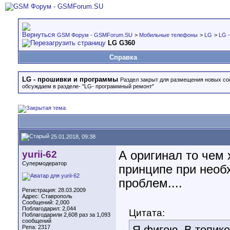
GSM Форум - GSMForum.SU
>
Мобильные телефоны
>
LG
>
LG 
LG G360
Справка
LG - прошивки и программы
Раздел закрыт для размещения новых с
обсуждаем в разделе- "LG- программный ремонт"
25.01.2018, 09:38
yurii-62
А оригинал то чем 
Супермодератор
принципе при необ
проблем....
Регистрация: 28.03.2009
Адрес: Ставрополь
Сообщений: 2,000
Поблагодарил: 2,044
Цитата:
Поблагодарили 2,608 раз за 1,093
сообщений
Я фигею. В топике
Репа:
2317