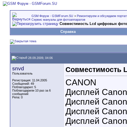
GSM Форум - GSMForum.SU
>
Ремонтируем и обсуждаем портат
Сервис мануалы для фотоаппаратов
Совместимость Lcd цифровых фото
Справка
28.09.2009, 04:06
snvd
Совместимость 
Пользователь
CANON
Регистрация: 11.04.2005
Сообщений: 49
Поблагодарил: 5
Дисплей Canon 
Поблагодарили 10 раз за 6
сообщений
Репа:
0
Дисплей Canon 
Дисплей Canon
Дисплей Canon