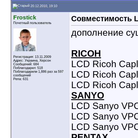
20.12.2010, 19:10
Frostick
Совместимость 
Почетный пользователь
дополнение с
RICOH
Регистрация: 13.11.2009
Адрес: Украина, Херсон
LCD Ricoh Cap
Сообщений: 684
Поблагодарил: 518
LCD Ricoh Capli
Поблагодарили 1,886 раз за 597
сообщений
Репа:
631
LCD Ricoh Capl
SANYO
LCD Sanyo VPC
LCD Sanyo VPC
LCD Sanyo VPC
PENTAX