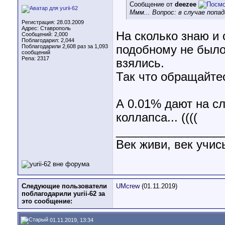
Сообщение от
deezee
Ммм... Вопрос: в случае поп
Регистрация: 28.03.2009
Адрес: Ставрополь
На сколько знаю и
Сообщений: 2,000
Поблагодарил: 2,044
Поблагодарили 2,608 раз за 1,093
подобному не было,
сообщений
Репа:
2317
взялись.
Так что обращайтес
А 0.01% дают на с
коллапса... ((((
________________
Век живи, век учис
Следующие пользователи
UMcrew
(01.11.2019)
поблагодарили yurii-62 за
это сообщение:
01.11.2019, 13:34