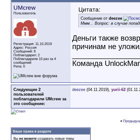
UMcrew
Цитата:
Пользователь
Сообщение от
deezee
Ммм... Вопрос: в случае поп
Деньги также возв
Регистрация: 11.10.2019
причинам не уложи
Адрес: Россия
Сообщений: 8
________________
Поблагодарил: 2
Поблагодарили 10 раз за 4
Команда UnlockMark
сообщений
Репа:
0
Следующие 2
deezee
(04.11.2019),
yurii-62
(01.11.
пользователей
поблагодарили UMcrew за
это сообщение:
«
Предыдущ
Ваши права в разделе
Вы
не можете
создавать новые темы