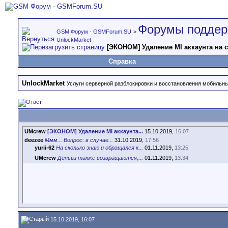
Форумы поддер
GSM Форум - GSMForum.SU
>
UnlockMarket
[ЭКОНОМ] Удаление MI аккаунта на 
Справка
UnlockMarket
Услуги серверной разблокировки и восстановления мобильн
UMcrew
[ЭКОНОМ] Удаление MI аккаунта...
15.10.2019,
16:07
deezee
Ммм... Вопрос: в случае...
31.10.2019,
17:56
yurii-62
На сколько знаю и обращался к...
01.11.2019,
13:25
UMcrew
Деньги также возвращаются,...
01.11.2019,
13:34
15.10.2019, 16:07