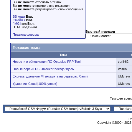
Вы
не можете
отвечать в темах
Вы
не можете
прикреплять вложения
Вы
не можете
редактировать свои сообщения
BB коды
Вкл.
Смайлы
Вкл.
[IMG]
код
Вкл.
HTML код
Выкл.
Быстрый переход
Правила форума
Похожие темы
Тема
Новости и обновления ПО Octoplus FRP Tool.
yurii-62
Новые версии DC Unlocker всегда здесь
Vasilio
Express удаление MI аккаунта на серверах Xiaomi
UMcrew
Удаление iCloud [100% успех]
UMcrew
Текущее врем
Po
Copyright ©2000 - 2026,