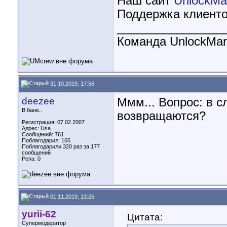
Наш сайт
UnlockMar
Поддержка клиенто
________________
Команда UnlockMark
31.10.2019, 17:56
deezee
Ммм... Вопрос: в с
В бане..
возвращаются?
Регистрация: 07.02.2007
Адрес: Usa
Сообщений: 761
Поблагодарил: 165
Поблагодарили 320 раз за 177
сообщений
Репа:
0
01.11.2019, 13:25
yurii-62
Цитата:
Супермодератор