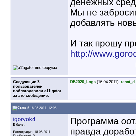
денежных сред
Мы не заброси
добавлять новы
И так прошу пр
http://www.goro
Следующие 3
DB2020_Logs
(16.04.2011),
renat_d
пользователей
поблагодарили a11igator
за это сообщение:
18.03.2011, 12:05
igoryok4
Программа оотл
В бане..
правда доработ
Регистрация: 18.03.2011
Сообщений: 0