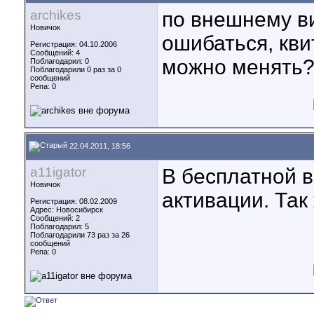
archikes
по внешнему ви
Новичок
ошибаться, кв
Регистрация: 04.10.2006
Сообщений: 4
можно менять
Поблагодарил: 0
Поблагодарили 0 раз за 0
сообщений
Репа:
0
22.04.2011, 18:56
a11igator
В бесплатной в
Новичок
активации. Так
Регистрация: 08.02.2009
Адрес: Новосибирск
Сообщений: 2
Поблагодарил: 5
Поблагодарили 73 раз за 26
сообщений
Репа:
0