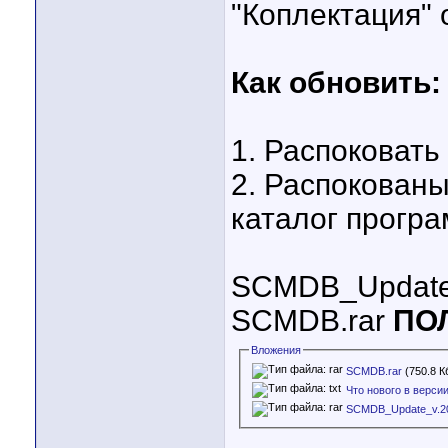
"Коплектация" 
Как обновить:
1. Распоковать
2. Распокован
каталог програ
SCMDB_Update_
SCMDB.rar
ПО
Вложения
SCMDB.rar
(750.8 К
Что нового в версии 
SCMDB_Update_v.20