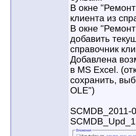
В окне "Ремон
клиента из спр
В окне "Ремон
добавить теку
справочник кли
Добавлена воз
в MS Excel. (от
сохранить, выб
OLE")
SCMDB_2011-0
SCMDB_Upd_10
Вложения