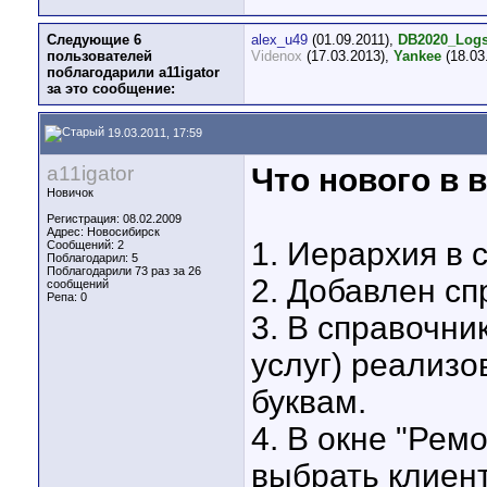
Следующие 6
alex_u49
(01.09.2011),
DB2020_Log
пользователей
Videnox
(17.03.2013),
Yankee
(18.03
поблагодарили a11igator
за это сообщение:
19.03.2011, 17:59
a11igator
Что нового в в
Новичок
Регистрация: 08.02.2009
Адрес: Новосибирск
1. Иерархия в 
Сообщений: 2
Поблагодарил: 5
Поблагодарили 73 раз за 26
2. Добавлен сп
сообщений
Репа:
0
3. В справочни
услуг) реализо
буквам.
4. В окне "Рем
выбрать клиент