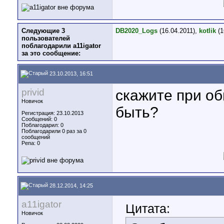
Следующие 3
DB2020_Logs
(16.04.2011),
kotlik
(1
пользователей
поблагодарили a11igator
за это сообщение:
23.10.2013, 16:51
privid
скажите при об
Новичок
быть?
Регистрация: 23.10.2013
Сообщений: 0
Поблагодарил: 0
Поблагодарили 0 раз за 0
сообщений
Репа:
0
28.12.2014, 14:25
a11igator
Цитата:
Новичок