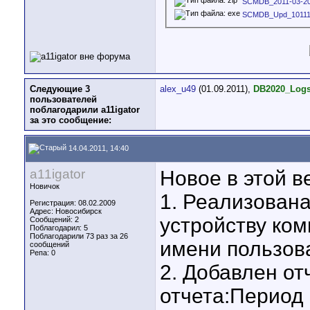
SCMDB_2011-03-20
SCMDB_Upd_10111
Следующие 3
alex_u49
(01.09.2011),
DB2020_Log
пользователей
поблагодарили a11igator
за это сообщение:
14.04.2011, 14:40
a11igator
Новое в этой в
Новичок
1. Реализована
Регистрация: 08.02.2009
Адрес: Новосибирск
устройству ком
Сообщений: 2
Поблагодарил: 5
Поблагодарили 73 раз за 26
имени пользов
сообщений
Репа:
0
2. Добавлен от
отчета:Период 