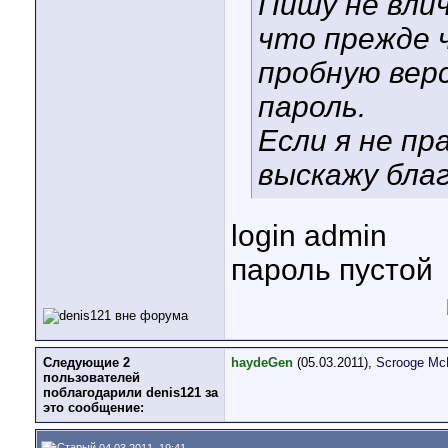
Пишу не влич
что прежде 
пробную вер
пароль.
Если я не пр
выскажу бла
login admin
пароль пустой
Следующие 2
haydeGen
(05.03.2011),
Scrooge Mc
пользователей
поблагодарили denis121 за
это сообщение:
04.03.2011, 19:41