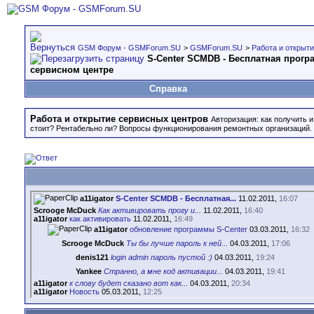
GSM Форум - GSMForum.SU
>
GSMForum.SU
>
Работа и открыт
S-Center SCMDB - Бесплатная прогр
сервисном центре
Справка
Работа и открытие сервисных центров
Авторизация: как получить 
стоит? Рентабельно ли? Вопросы функционирования ремонтных организаций. 
a11igator
S-Center SCMDB - Бесплатная...
11.02.2011,
16:07
Scrooge McDuck
Как активировать прогу и...
11.02.2011,
16:40
a11igator
как активировать
11.02.2011,
16:49
a11igator
обновление программы S-Center
03.03.2011,
16:32
Scrooge McDuck
Ты бы лучше пароль к ней...
04.03.2011,
17:06
denis121
login admin пароль пустой :)
04.03.2011,
19:24
Yankee
Странно, а мне код активации...
04.03.2011,
19:41
a11igator
к слову будет сказано вот как...
04.03.2011,
20:34
a11igator
Новость
05.03.2011,
12:25
igoryok4
Программа оотличная как по...
18.03.2011,
12:05
a11igator
Редактор отчетов и файлы...
18.03.2011,
16:31