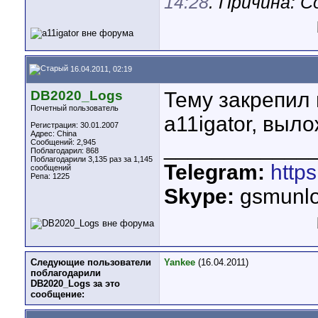
14:28
. Причина: 
16.04.2011, 02:19
DB2020_Logs
Тему закрепил
Почетный пользователь
a11igator, выл
Регистрация: 30.01.2007
Адрес: China
____________
Сообщений: 2,945
Поблагодарил: 868
Поблагодарили 3,135 раз за 1,145
Telegram:
http
сообщений
Репа:
1225
Skype:
gsmunlo
Следующие пользователи
Yankee
(16.04.2011)
поблагодарили
DB2020_Logs за это
сообщение: