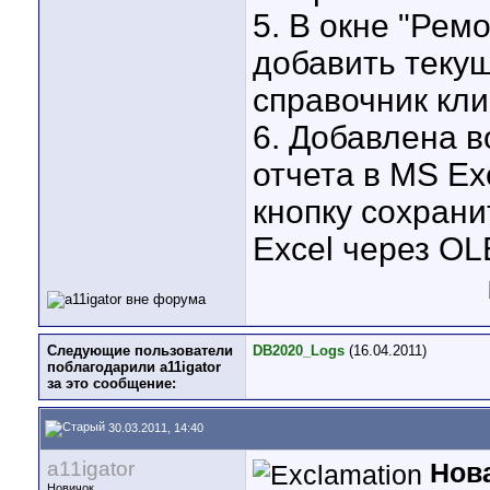
5. В окне "Рем
добавить теку
справочник кли
6. Добавлена в
отчета в MS Exc
кнопку сохрани
Excel через OL
Следующие пользователи
DB2020_Logs
(16.04.2011)
поблагодарили a11igator
за это сообщение:
30.03.2011, 14:40
a11igator
Нов
Новичок