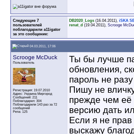
Следующие 7
DB2020_Logs
(16.04.2011),
iSKA S
пользователей
renat_d
(19.04.2011),
Scrooge McDu
поблагодарили a11igator
за это сообщение:
04.03.2011, 17:06
Scrooge McDuck
Ты бы лучше па
Пользователь
обновления, ск
пароль не разу
Пишу не вличку
Регистрация: 19.07.2010
Адрес: Украина Миргород
прежде чем её
Сообщений: 211
Поблагодарил: 304
Поблагодарили 143 раз за 72
версию дать ил
сообщений
Репа:
125
Если я не прав
выскажу благо