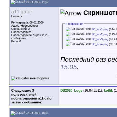
16.04.2011, 14:57
a11igator
Скриншот
Новичок
Регистрация: 08.02.2009
Изображения
Адрес: Новосибирск
Сообщений: 2
SC_scr1.png
(144.1
Поблагодарил: 5
SC_scr2.png
(113.6
Поблагодарили 73 раз за 26
сообщений
SC_scr3.png
(97.4 
Репа:
0
SC_scr4.png
(93.3 
Последний раз ред
15:05
.
Следующие 3
DB2020_Logs
(16.04.2011),
kotlik
(1
пользователей
поблагодарили a11igator
за это сообщение:
22.04.2011, 18:51