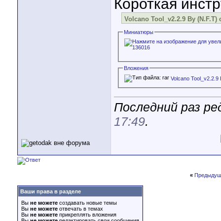
Короткая инстр
Volcano Tool_v2.2.9 By (N.F.T
Миниатюры
Вложения
Volcano Tool_v2.2.9 
Последний раз ред
17:49
.
«
Предыдущ
Ваши права в разделе
Вы
не можете
создавать новые темы
Вы
не можете
отвечать в темах
Вы
не можете
прикреплять вложения
Вы
не можете
редактировать свои сообщения