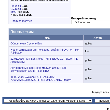
BB коды
Вкл.
Смайлы
Вкл.
[IMG]
код
Вкл.
HTML код
Выкл.
Быстрый переход
Правила форума
Похожие темы
Тема
Автор
Обновления Cyclone Box
gulka
Новая активация для пользователей MT-BOX - MT Box
Evil
R2-Blade
22.01.2010 - MT Box Nokia - MTB NK v2.10 - SL20 RPL
gulka
Автономно!
Активация MT Box Nokia модуля для MT Box
gulka
SonyEricsson или MT Box RED
11-09-2009 Cyclone HOT - Asic 3168 -
gulka
7100,2323,2330,2720 -FREE UNLOCKING Ready!
Текущее врем
Po