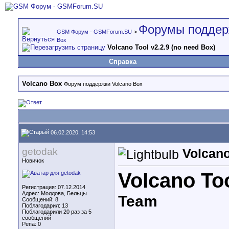
Форумы поддер
GSM Форум - GSMForum.SU
>
Box
Volcano Tool v2.2.9 (no need Box)
Справка
Volcano Box
Форум поддержки Volcano Box
06.02.2020, 14:53
getodak
Volcano
Новичок
Volcano Too
Регистрация: 07.12.2014
Адрес: Молдова, Бельцы
Team
Сообщений: 8
Поблагодарил: 13
Поблагодарили 20 раз за 5
сообщений
Репа:
0