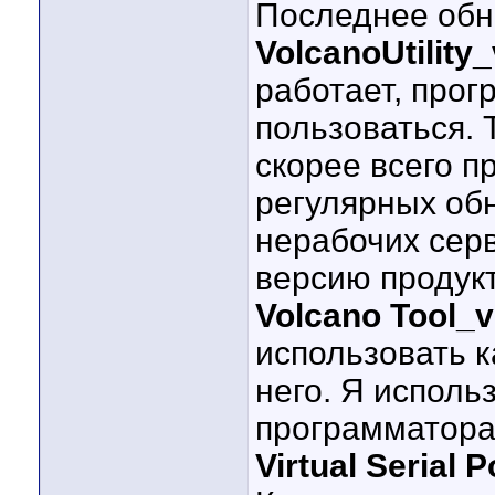
Последнее об
VolcanoUtility
работает, про
пользоваться. 
скорее всего п
регулярных обн
нерабочих серв
версию продукт
Volcano Tool_v2
использовать к
него. Я исполь
программатора 
Virtual Serial P