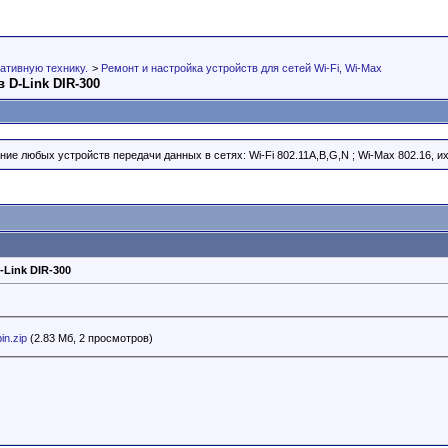
ативную технику.
>
Ремонт и настройка устройств для сетей Wi-Fi, Wi-Max
 D-Link DIR-300
ие любых устройств передачи данных в сетях: Wi-Fi 802.11A,B,G,N ; Wi-Max 802.16, их
Link DIR-300
in.zip
(2.83 Мб, 2 просмотров)