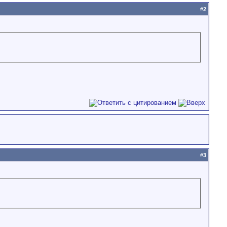
#
2
#
3