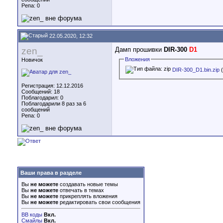
Репа:
0
22.05.2020, 12:32
zen_
Дамп прошивки
DIR-300
D1
Вложения
Новичок
DIR-300_D1.bin.zip
(
Регистрация: 12.12.2016
Сообщений: 18
Поблагодарил: 0
Поблагодарили 8 раз за 6
сообщений
Репа:
0
Ваши права в разделе
Вы
не можете
создавать новые темы
Вы
не можете
отвечать в темах
Вы
не можете
прикреплять вложения
Вы
не можете
редактировать свои сообщения
BB коды
Вкл.
Смайлы
Вкл.