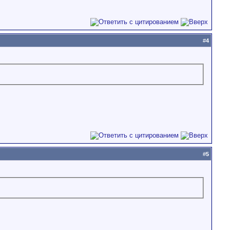
#
4
#
5