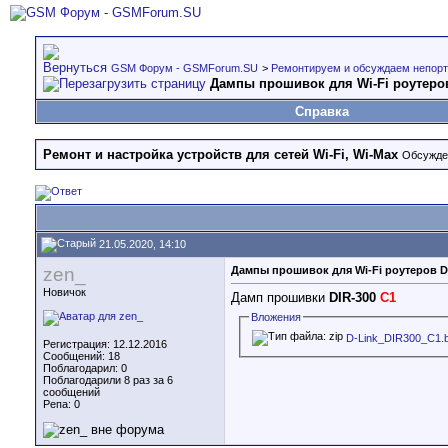
GSM Форум - GSMForum.SU
>
Ремонтируем и обсуждаем непорт
Дампы прошивок для Wi-Fi роутеров
Справка
Ремонт и настройка устройств для сетей Wi-Fi, Wi-Max
Обсужден
21.05.2020, 14:10
zen_
Дампы прошивок для Wi-Fi роутеров D-
Новичок
Дамп прошивки
DIR-300
C1
Вложения
D-Link_DIR300_C1.b
Регистрация: 12.12.2016
Сообщений: 18
Поблагодарил: 0
Поблагодарили 8 раз за 6
сообщений
Репа:
0