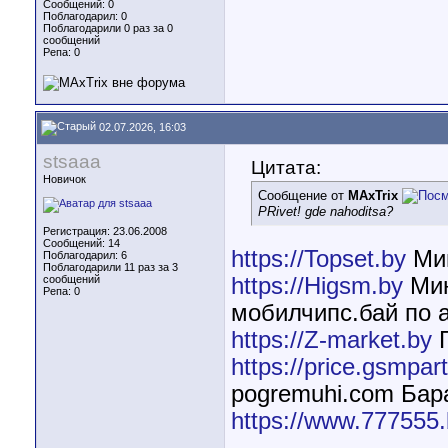
Сообщений: 0
Поблагодарил: 0
Поблагодарили 0 раз за 0
сообщений
Репа:
0
02.07.2026, 16:03
stsaaa
Цитата:
Новичок
Сообщение от
MAxTrix
PRivet! gde nahoditsa?
Регистрация: 23.06.2008
Сообщений: 14
https://Topset.by
Ми
Поблагодарил: 6
Поблагодарили 11 раз за 3
сообщений
https://Higsm.by
Мин
Репа:
0
мобилчипс.бай по а
https://Z-market.by
Г
https://price.gsmpart
pogremuhi.com Бар
https://www.777555.