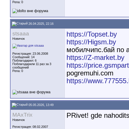
Репа:
0
26.04.2025, 22:16
stsaaa
https://Topset.by
Новичок
https://Higsm.by
мобилчипс.бай по а
Регистрация: 23.06.2008
https://Z-market.by
Сообщений: 14
Поблагодарил: 6
https://price.gsmpart
Поблагодарили 11 раз за 3
сообщений
Репа:
0
pogremuhi.com
https://www.777555.
05.05.2026, 13:49
MAxTrix
PRivet! gde nahodit
Новичок
Регистрация: 08.02.2007