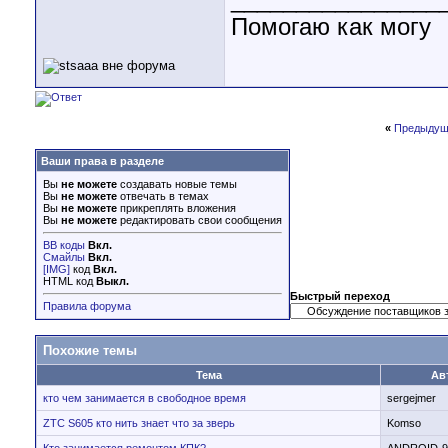
________________
Помогаю как могу
«
Предыдущ
Ваши права в разделе
Вы
не можете
создавать новые темы
Вы
не можете
отвечать в темах
Вы
не можете
прикреплять вложения
Вы
не можете
редактировать свои сообщения
BB коды
Вкл.
Смайлы
Вкл.
[IMG]
код
Вкл.
HTML код
Выкл.
Быстрый переход
Правила форума
Похожие темы
Тема
Ав
кто чем занимается в свободное время
sergejmer
ZTC S605 кто нить знает что за зверь
Komso