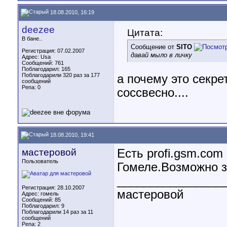
18.08.2010, 16:19
deezee
Цитата:
В бане..
Сообщение от
SITO
Регистрация: 07.02.2007
давай мыло в личку
Адрес: Usa
Сообщений: 761
Поблагодарил: 165
Поблагодарили 320 раз за 177
а почему это секре
сообщений
Репа:
0
соссвесно....
18.08.2010, 19:41
мастеровой
Есть profi.gsm.co
Пользователь
Гомеле.Возможно з
________________
Регистрация: 28.10.2007
мастеровой
Адрес: гомель
Сообщений: 85
Поблагодарил: 9
Поблагодарили 14 раз за 11
сообщений
Репа:
2