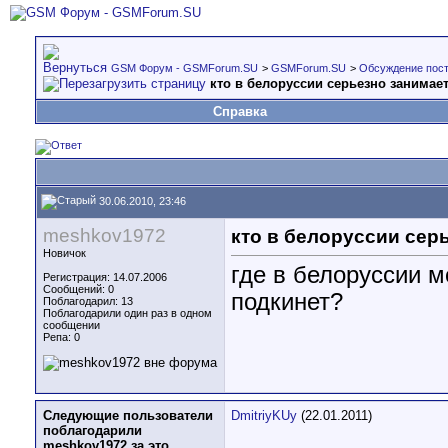
GSM Форум - GSMForum.SU
>
GSMForum.SU
>
Обсуждение пост
кто в белоруссии серьезно занимает
Справка
30.06.2010, 23:46
meshkov1972
кто в белоруссии сер
Новичок
где в белоруссии м
Регистрация: 14.07.2006
Сообщений: 0
подкинет?
Поблагодарил: 13
Поблагодарили один раз в одном
сообщении
Репа:
0
Следующие пользователи
DmitriyKUy
(22.01.2011)
поблагодарили
meshkov1972 за это