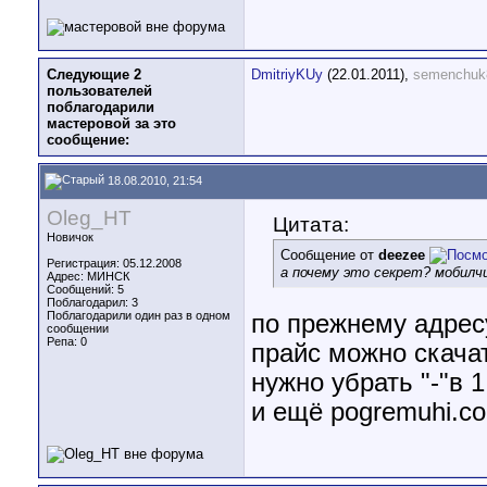
Следующие 2
DmitriyKUy
(22.01.2011),
semenchuk
пользователей
поблагодарили
мастеровой за это
сообщение:
18.08.2010, 21:54
Oleg_HT
Цитата:
Новичок
Сообщение от
deezee
Регистрация: 05.12.2008
а почему это секрет? мобилчи
Адрес: МИНСК
Сообщений: 5
Поблагодарил: 3
Поблагодарили один раз в одном
по прежнему адрес
сообщении
Репа:
0
прайс можно скачать
нужно убрать "-"в 1
и ещё pogremuhi.c