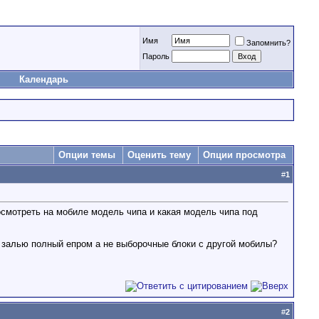
Имя
Запомнить?
Пароль
Календарь
Опции темы
Оценить тему
Опции просмотра
#
1
посмотреть на мобиле модель чипа и какая модель чипа под
 залью полный епром а не выборочные блоки с другой мобилы?
#
2