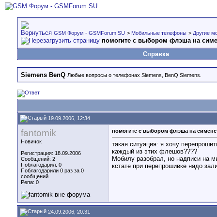
GSM Форум - GSMForum.SU
>
Мобильные телефоны
>
Другие м
помогите с выбором флэша на симе
Справка
Siemens BenQ
Любые вопросы о телефонах Siemens, BenQ Siemens.
19.09.2006, 12:34
fantomik
помогите с выбором флэша на сименс 
Новичок
такая ситуация: я хочу перепрошит
каждый из этих флешов????
Регистрация: 18.09.2006
Мобилу разобрал, но надписи на м
Сообщений: 2
Поблагодарил: 0
кстате при перепрошивке надо зал
Поблагодарили 0 раз за 0
сообщений
Репа:
0
24.09.2006, 20:31