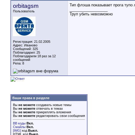
orbitagsm
Тип флэша показывает прога тупо 
__________________
Пользователь
Труп убить невозможно
Регистрация: 21.02.2005
Адрес: Иваново
Сообщений: 325
Поблагодарил: 25
Поблагодарили 18 раз за 12
сообщений
Репа:
8
Ваши права в разделе
Вы
не можете
создавать новые темы
Вы
не можете
отвечать в темах
Вы
не можете
прикреплять вложения
Вы
не можете
редактировать свои сообщения
BB коды
Вкл.
Смайлы
Вкл.
[IMG]
код
Выкл.
HTML код
Выкл.