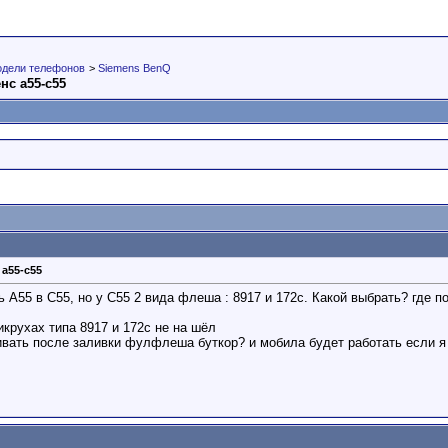
одели телефонов
>
Siemens BenQ
нс а55-с55
а55-с55
ь А55 в С55, но у С55 2 вида флеша : 8917 и 172с. Какой выбрать? где 
икрухах типа 8917 и 172с не на шёл
ивать после заливки фулфлеша буткор? и мобила будет работать если я