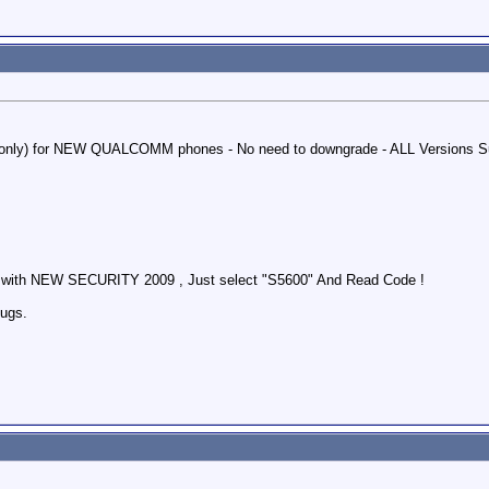
only) for NEW QUALCOMM phones - No need to downgrade - ALL Versions Su
es with NEW SECURITY 2009 , Just select "S5600" And Read Code !
ugs.