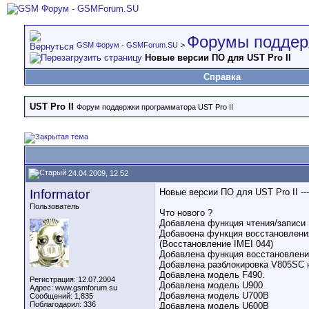
Форумы поддер
GSM Форум - GSMForum.SU
>
Новые версии ПО для UST Pro II
Справка
UST Pro II
Форум поддержки программатора UST Pro II
24.04.2009, 12:52
Informator
Новые версии ПО для UST Pro II ---
Пользователь
Что нового ?
Добавлена функция чтения/записи
Добавоена функция восстановлени
(Восстановление IMEI 044)
Добавлена функция восстановлен
Добавлена разблокировка V805SC 
Добавлена модель F490.
Регистрация: 12.07.2004
Добавлена модель U900
Адрес: www.gsmforum.su
Добавлена модель U700B
Сообщений: 1,835
Поблагодарил: 336
Добавлена модель U600B