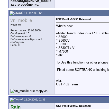
поблагодарили vn_mobile
за это сообщение:
11.09.2009, 12:19
vn_mobile
UST Pro II v9.9.50 Released
Новичок
What's new:
Регистрация: 22.08.2009
-Added Read Codes (Via USB Cable 
Сообщений: 10
Поблагодарил: 0
* S5600
Поблагодарили 6 раз за 2
* S5600V
сообщений
* S8300
Репа:
0
* S8300T / V
* M7600
* etc..
To Use this function for other phon
-Fixed some SOFTBANK unlocking b
wbr.
USTPro2 Team
12.09.2009, 01:33
Rain
UST Pro II v9.9.50 Released