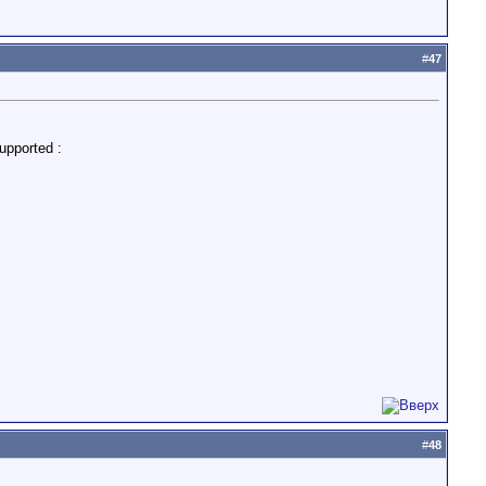
#
47
pported :
#
48