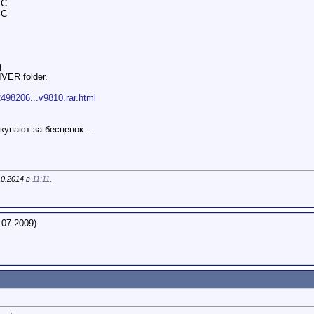
SC
SC
.
VER folder.
s/2498206...v9810.rar.html
купают за бесценок....
10.2014 в
11:11
.
.07.2009)