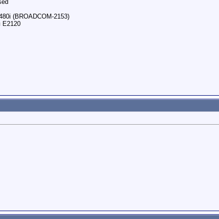
sed
480i (BROADCOM-2153)
я E2120