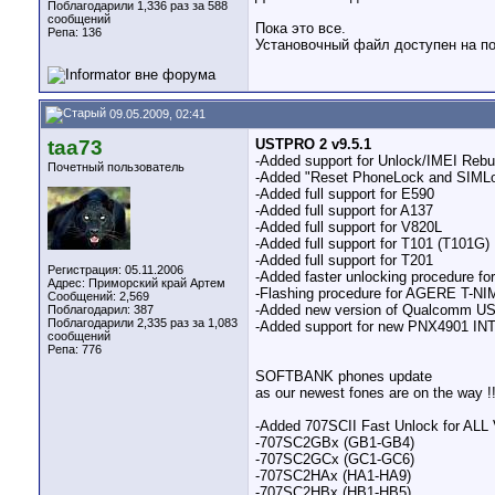
Поблагодарили 1,336 раз за 588
сообщений
Пока это все.
Репа:
136
Установочный файл доступен на под
09.05.2009, 02:41
taa73
USTPRO 2 v9.5.1
-Added support for Unlock/IMEI Reb
Почетный пользователь
-Added "Reset PhoneLock and SIMLock
-Added full support for E590
-Added full support for A137
-Added full support for V820L
-Added full support for T101 (T101G)
-Added full support for T201
Регистрация: 05.11.2006
-Added faster unlocking procedure f
Адрес: Приморский край Артем
-Flashing procedure for AGERE T-NIM
Сообщений: 2,569
-Added new version of Qualcomm US
Поблагодарил: 387
Поблагодарили 2,335 раз за 1,083
-Added support for new PNX4901 IN
сообщений
Репа:
776
SOFTBANK phones update
as our newest fones are on the way !
-Added 707SCII Fast Unlock for ALL 
-707SC2GBx (GB1-GB4)
-707SC2GCx (GC1-GC6)
-707SC2HAx (HA1-HA9)
-707SC2HBx (HB1-HB5)