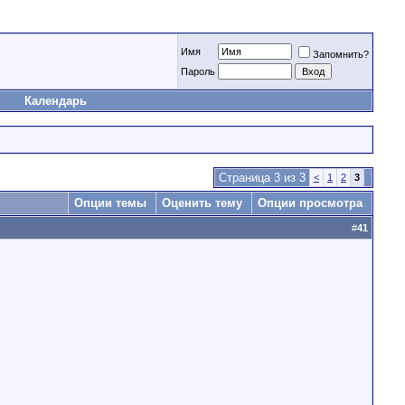
Имя
Запомнить?
Пароль
Календарь
Страница 3 из 3
<
1
2
3
Опции темы
Оценить тему
Опции просмотра
#
41