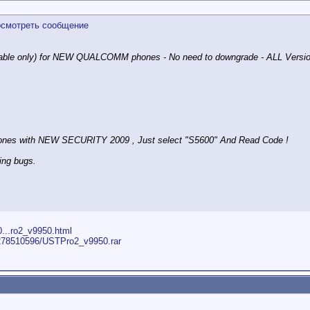
ble only) for NEW QUALCOMM phones - No need to downgrade - ALL Versio
 phones with NEW SECURITY 2009 , Just select "S5600" And Read Code !
ng bugs.
0...ro2_v9950.html
iles/278510596/USTPro2_v9950.rar