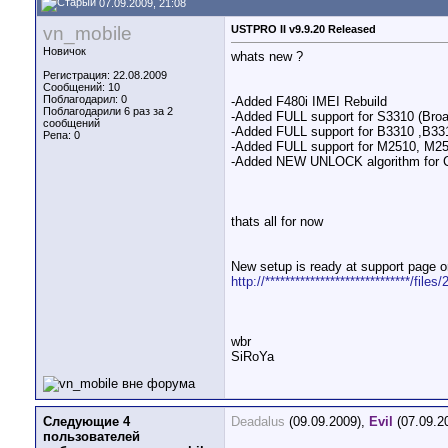
07.09.2009, 21:08
vn_mobile
USTPRO II v9.9.20 Released
Новичок
whats new ?
Регистрация: 22.08.2009
Сообщений: 10
Поблагодарил: 0
-Added F480i IMEI Rebuild
Поблагодарили 6 раз за 2
-Added FULL support for S3310 (Br
сообщений
-Added FULL support for B3310 ,B33
Репа:
0
-Added FULL support for M2510, M2
-Added NEW UNLOCK algorithm for 
thats all for now
New setup is ready at support page or
http://*****************************/f
wbr
SiRoYa
Следующие 4
Deadalus
(09.09.2009),
Evil
(07.09.2
пользователей