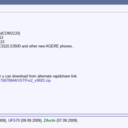
oadCOM2133)
13
513
C3110,S3500 and other new AGERE phones..
 u can download from alternate rapidshare link
iles/276878944/USTPro2_v9920.zip
009),
UFS70
(09.09.2009),
ZArchi
(07.09.2009)