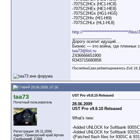
-707SC2HCx (HC1-HC8)
-707SC2HEx (HE1-HE8)
-707SC2HGx (HG1-HG5)
-707SC2HIx (HI1-HI9)
-707SC2HLx (HL1-HL8)
http://*****************************/fil
__________________
Дорогу осилит идущий....
Бизнес — это война, где пленных с
taa73@list.ru
Z436666651900
R343715680858
Последний раз редактировалось Evil; 16.
29.06.2009, 07:26
taa73
UST Pro v9.8.10 Released
Почетный пользователь
28.06.2009
UST Pro v9.8.10 Released
What's new:
-Added UNLOCK for Softbank 930SC
Регистрация: 05.11.2006
-Added UNLOCK for Softbank 931SC
Адрес: Приморский край Артем
-(Patched flash files for 930SC & 931
Сообщений: 2,569