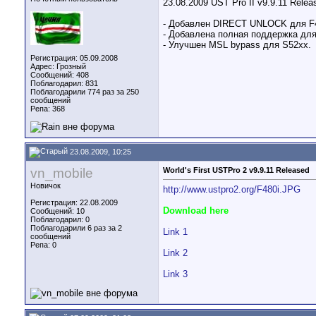
23.08.2009 UST Pro II v9.9.11 Relea
- Добавлен DIRECT UNLOCK для F
- Добавлена полная поддержка дл
- Улучшен MSL bypass для S52xx.
Регистрация: 05.09.2008
Адрес: Грозный
Сообщений: 408
Поблагодарил: 831
Поблагодарили 774 раз за 250
сообщений
Репа:
368
23.08.2009, 10:25
vn_mobile
World's First USTPro 2 v9.9.11 Released
Новичок
http://www.ustpro2.org/F480i.JPG
Регистрация: 22.08.2009
Download here
Сообщений: 10
Поблагодарил: 0
Поблагодарили 6 раз за 2
Link 1
сообщений
Репа:
0
Link 2
Link 3