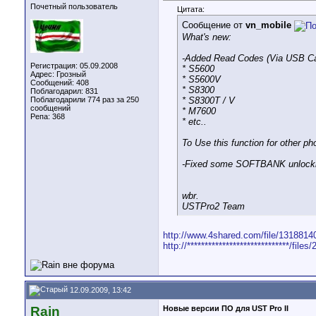
Почетный пользователь
Цитата:
Сообщение от
vn_mobile
What's new:
-Added Read Codes (Via USB Ca
Регистрация: 05.09.2008
* S5600
Адрес: Грозный
* S5600V
Сообщений: 408
* S8300
Поблагодарил: 831
* S8300T / V
Поблагодарили 774 раз за 250
сообщений
* M7600
Репа:
368
* etc..
To Use this function for other
-Fixed some SOFTBANK unlocki
wbr.
USTPro2 Team
http://www.4shared.com/file/1318814
http://*****************************/f
12.09.2009, 13:42
Rain
Новые версии ПО для UST Pro II