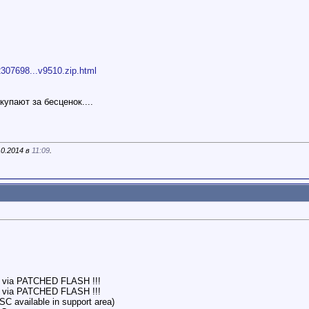
es/2307698...v9510.zip.html
купают за бесценок....
10.2014 в
11:09
.
 via PATCHED FLASH !!!
 via PATCHED FLASH !!!
SC available in support area)