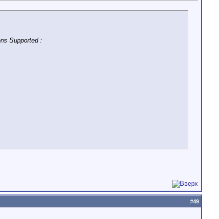
ns Supported :
#
49