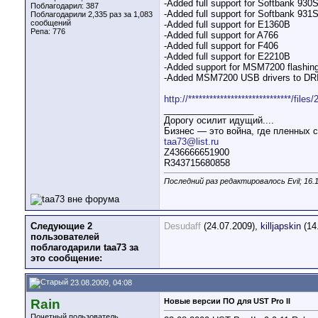
-Added full support for Softbank 930
Поблагодарил: 387
-Added full support for Softbank 931
Поблагодарили 2,335 раз за 1,083
сообщений
-Added full support for E1360B
Репа:
776
-Added full support for A766
-Added full support for F406
-Added full support for E2210B
-Added support for MSM7200 flashing
-Added MSM7200 USB drivers to DRI
http://*****************************/file
__________________
Дорогу осилит идущий....
Бизнес — это война, где пленных с
taa73@list.ru
Z436666651900
R343715680858
Последний раз редактировалось Evil; 16.
Следующие 2
Desudaff
(24.07.2009),
killjapskin
(14
пользователей
поблагодарили taa73 за
это сообщение:
23.08.2009, 04:08
Rain
Новые версии ПО для UST Pro II
Почетный пользователь