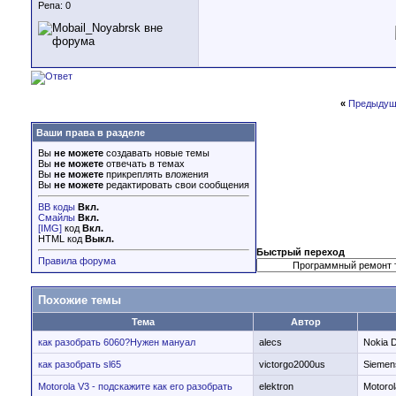
Репа:
0
«
Предыдущ
Ваши права в разделе
Вы
не можете
создавать новые темы
Вы
не можете
отвечать в темах
Вы
не можете
прикреплять вложения
Вы
не можете
редактировать свои сообщения
BB коды
Вкл.
Смайлы
Вкл.
[IMG]
код
Вкл.
HTML код
Выкл.
Быстрый переход
Правила форума
Похожие темы
Тема
Автор
как разобрать 6060?Нужен мануал
alecs
Nokia 
как разобрать sl65
victorgo2000us
Siemen
Motorola V3 - подскажите как его разобрать
elektron
Motoro