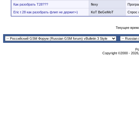
Как разобрать Т28???
flexy
Програ
Eric t 28 как разобрать флип не держит+)
KoT BeGeMoT
Спрос 
Текущее врем
Po
Copyright ©2000 - 2026,