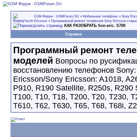
GSM Форум - GSMForum.SU
>
Мобильные телефоны
>
Sony Eric
Ericsson
>
Программный ремонт телефонов Sony Ericsson стары
КАК РАЗОБРАТЬ Son.eric. S700
Справка
Программный ремонт теле
моделей
Вопросы по русификац
восстановлению телефонов Sony: C1
Ericsson/Sony Ericsson: A1018, A2
P910, R190 Satellite, R250s, R290 
T100, T10, T18, T200, T20, T230, T
T610, T62, T630, T65, T68, T68i, Z