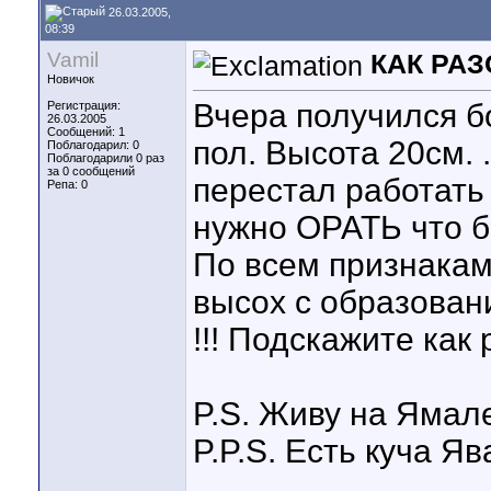
26.03.2005,
08:39
Vamil
КАК РАЗО
Новичок
Вчера получился б
Регистрация:
26.03.2005
Сообщений: 1
пол. Высота 20см. .
Поблагодарил: 0
Поблагодарили 0 раз
за 0 сообщений
перестал работать
Репа:
0
нужно ОРАТЬ что б
По всем признакам
высох с образован
!!! Подскажите как 
P.S. Живу на Ямале
P.P.S. Есть куча Яв