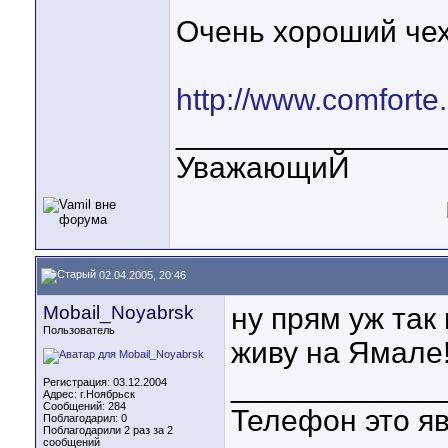
Очень хороший чех
http://www.comfort
________________
УважающиЙ
02.04.2005, 20:46
Mobail_Noyabrsk
ну прям уж так 
Пользователь
живу на Ямале!!
____________
Регистрация: 03.12.2004
Адрес: г.Ноябрьск
Сообщений: 284
Телефон это яв
Поблагодарил: 0
Поблагодарили 2 раз за 2
сообщений