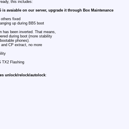
eady, this includes:
is avaiable on our server, upgrade it through Box Maintenance
others fixed
anging up during BB5 boot
on has been inverted. That means,
red during boot (more stability
nbootable phones).
sh and CP extract, no more
lity
5 TX2 Flashing
s unlock/relock/autolock
: