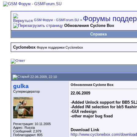
Форумы поддер
GSM Форум - GSMForum.SU
>
Обновления Cyclone Box
Справка
Cyclonebox
Форум поддержки Cyclonebox
22.06.2009, 22:10
gulka
Обновления Cyclone Box
Супермодератор
22.06.2009
-Added Unlock support for BB5 SL2
-Added INI selection for bb5 flashi
-GUI redesign
-other major bug fixed
Регистрация: 10.11.2005
Адрес: Russia
Download Link
Сообщений: 2,979
http://www.cyclonebox.com/downloa
Поблагодарил: 805