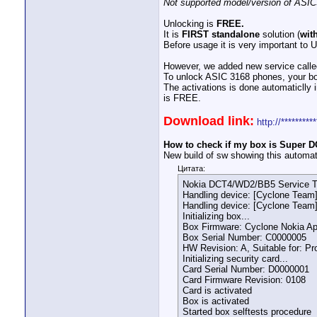
Not supported model/version of ASIC
Unlocking is
FREE.
It is
FIRST standalone
solution (
wit
Before usage it is very important
However, we added new service calle
To unlock ASIC 3168 phones, your box
The activations is done automaticlly 
is FREE.
Download link:
http://********
How to check if my box is Super D
New build of sw showing this automa
Цитата:
Nokia DCT4/WD2/BB5 Service Tool
Handling device: [Cyclone Team]
Handling device: [Cyclone Team]
Initializing box...
Box Firmware: Cyclone Nokia App
Box Serial Number: C0000005
HW Revision: A, Suitable for: P
Initializing security card...
Card Serial Number: D0000001
Card Firmware Revision: 0108
Card is activated
Box is activated
Started box selftests procedure