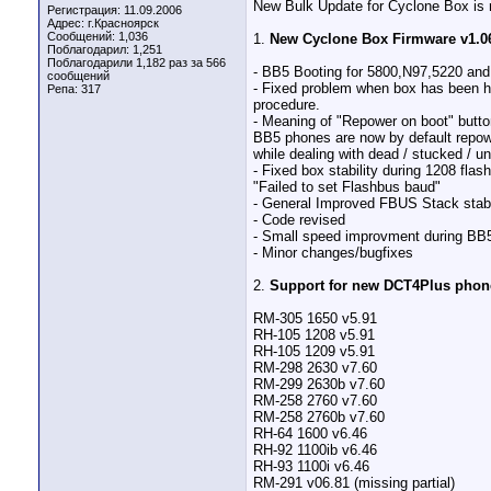
New Bulk Update for Cyclone Box is r
Регистрация: 11.09.2006
Адрес: г.Красноярск
Сообщений: 1,036
1.
New Cyclone Box Firmware v1.06 
Поблагодарил: 1,251
Поблагодарили 1,182 раз за 566
- BB5 Booting for 5800,N97,5220 and 
сообщений
- Fixed problem when box has been h
Репа:
317
procedure.
- Meaning of "Repower on boot" butt
BB5 phones are now by default repowe
while dealing with dead / stucked / u
- Fixed box stability during 1208 fla
"Failed to set Flashbus baud"
- General Improved FBUS Stack stabi
- Code revised
- Small speed improvment during BB
- Minor changes/bugfixes
2.
Support for new DCT4Plus phone
RM-305 1650 v5.91
RH-105 1208 v5.91
RH-105 1209 v5.91
RM-298 2630 v7.60
RM-299 2630b v7.60
RM-258 2760 v7.60
RM-258 2760b v7.60
RH-64 1600 v6.46
RH-92 1100ib v6.46
RH-93 1100i v6.46
RM-291 v06.81 (missing partial)