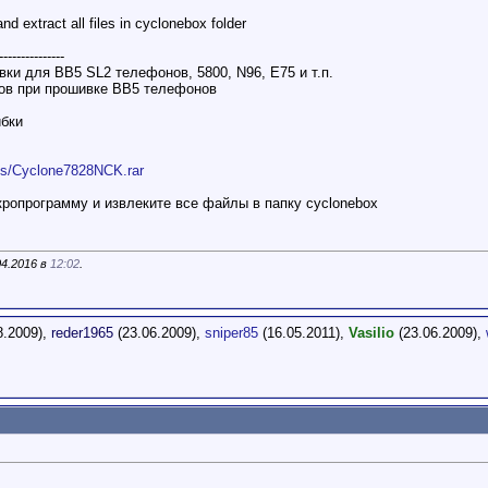
nd extract all files in cyclonebox folder
---------------
ки для BB5 SL2 телефонов, 5800, N96, E75 и т.п.
лов при прошивке BB5 телефонов
ибки
ds/Cyclone7828NCK.rar
ропрограмму и извлеките все файлы в папку cyclonebox
04.2016 в
12:02
.
8.2009),
reder1965
(23.06.2009),
sniper85
(16.05.2011),
Vasilio
(23.06.2009),