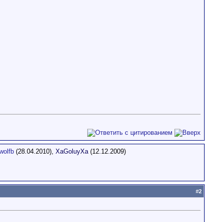
wolfb
(28.04.2010),
XaGoluyXa
(12.12.2009)
#
2