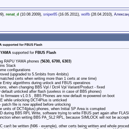
09),
renat_d
(10.08.2009),
sniper85
(16.05.2011),
wolfb
(28.04.2010),
Алексан
A supported for FBUS Flash
-YAMA
supported for
FBUS Flash
hing RAPU YAMA phones (
5630, 6700, 6303
)
kins Stack
ome configurations
roved (upgraded to 5.5mbits from 4mbits)
matched certs when writing more than 1 certs at one time)
Entry algorithms during unlock and FBUS operatinos
tions, when changing BB5 Vpl / Dct4 Vpl Variant/Product - fixed
w default unticked after flash (useless in case of BB5 phones)
g to firmware v1.0.5 , BB5 Phones are now default re-powered on boot
 while unlocking DCT4Plus is unticked
 patch file is now applied before unlocking
 units of DCT4(plus) phones, when Initial SP Area is corrupted
ng BB5 RPL Write, software trying to write FBUS part again after FLASHBU
 function when writing BB5 PA_SL2 RPL, because SIMLOCK will not be accept
an't be written (N96 - example), other certs being written and whole proced