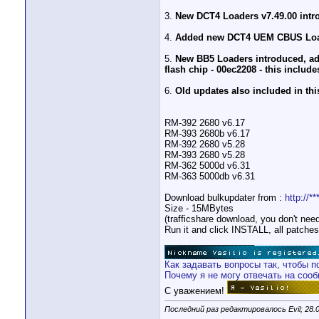
3.
New DCT4 Loaders v7.49.00 intro
4.
Added new DCT4 UEM CBUS Load
5.
New BB5 Loaders introduced, ad
flash chip - 00ec2208 - this include
6.
Old updates also included in thi
RM-392 2680 v6.17
RM-393 2680b v6.17
RM-392 2680 v5.28
RM-393 2680 v5.28
RM-362 5000d v6.31
RM-363 5000db v6.31
Download bulkupdater from :
http://*
Size - 15MBytes
(trafficshare download, you don't ne
Run it and click INSTALL, all patches 
__________________
Как задавать вопросы так, чтобы п
Почему я не могу отвечать на соо
С уважением!
Последний раз редактировалось Evil; 28.