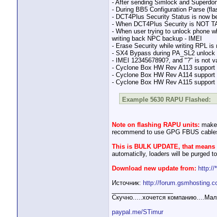
- After sending Simlock and Superdon
- During BB5 Configuration Parse (f
- DCT4Plus Security Status is now
- When DCT4Plus Security is NOT T
- When user trying to unlock phone w
writing back NPC backup - IMEI
- Erase Security while writing RPL is
- SX4 Bypass during PA_SL2 unlock i
- IMEI 1234567890?, and "?" is not va
- Cyclone Box HW Rev A113 support
- Cyclone Box HW Rev A114 support
- Cyclone Box HW Rev A115 support
Example 5630 RAPU Flashed:
Note on flashing RAPU units:
make 
recommend to use GPG FBUS cables, 
This is BULK UPDATE, that means
automaticlly, loaders will be purged t
Download new update from:
http://
Источник:
http://forum.gsmhosting.
__________________
Скучно.....хочется компанию....М
paypal.me/STimur