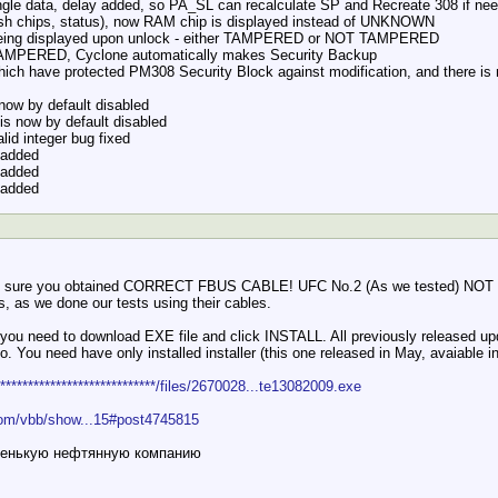
gle data, delay added, so PA_SL can recalculate SP and Recreate 308 if neede
lash chips, status), now RAM chip is displayed instead of UNKNOWN
 being displayed upon unlock - either TAMPERED or NOT TAMPERED
AMPERED, Cyclone automatically makes Security Backup
hich have protected PM308 Security Block against modification, and there is 
 now by default disabled
s now by default disabled
lid integer bug fixed
 added
 added
 added
sure you obtained CORRECT FBUS CABLE! UFC No.2 (As we tested) NOT wo
as we done our tests using their cables.
you need to download EXE file and click INSTALL. All previously released upda
oo. You need have only installed installer (this one released in May, avaiable i
*****************************/files/2670028...te13082009.exe
com/vbb/show...15#post4745815
аленькую нефтянную компанию