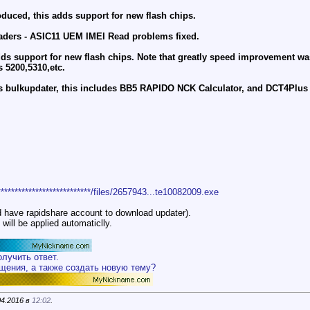
duced, this adds support for new flash chips.
ers - ASIC11 UEM IMEI Read problems fixed.
ds support for new flash chips. Note that greatly speed improvement w
s 5200,5310,etc.
s bulkupdater, this includes BB5 RAPIDO NCK Calculator, and DCT4Plus Un
****************************/files/2657943...te10082009.exe
ed have rapidshare account to download updater).
will be applied automaticlly.
олучить ответ.
бщения, а также создать новую тему?
04.2016 в
12:02
.