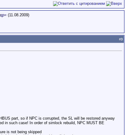
др=
(11.08.2009)
#
3
S part, so if NPC is corrupted, the SL will be restored anyway
ed in such case! In order of simlock rebuild, NPC MUST BE
ure is not being skipped