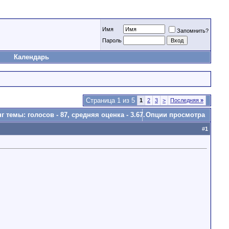
Имя
Запомнить?
Пароль
Календарь
Страница 1 из 5
1
2
3
>
Последняя
»
Опции просмотра
#
1