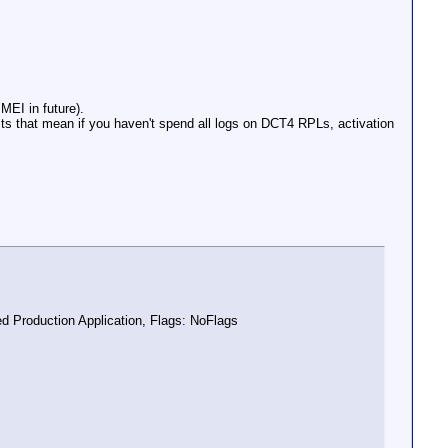
MEI in future).
dits that mean if you haven't spend all logs on DCT4 RPLs, activation
d Production Application, Flags: NoFlags