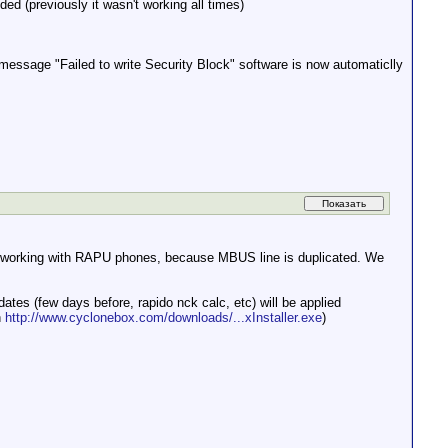
d (previously it wasn't working all times)
message "Failed to write Security Block" software is now automaticlly
rking with RAPU phones, because MBUS line is duplicated. We
tes (few days before, rapido nck calc, etc) will be applied
n
http://www.cyclonebox.com/downloads/...xInstaller.exe
)