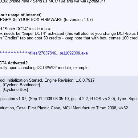
3168 phone here? Send us MCU File and we will update it !
hout usage of internet
).
 to UPGRADE YOUR BOX FIRMWARE (to version 1.07).
d "Super DCT4" inside a box.
 needs be "Super DCT4" activated (this will also let you change DCT4/plus I
in "Credits" tab and cost 50 credits - keep note that with box, comes 100 cre
*********************/files/27837846...te11092009.exe
CT4 Activated?
ticlly upon launching DCT4/WD2 module, example:
 Initialization Started, Engine Revision: 1.0.0.7917
, [Cyclone Bootloader]
, [Cyclone Box]
lication v1.07, (Sep 11 2009 03:35:10, gcc-4.2.2, RTOS v5.2.0), Type: Signe
roduction, Case: First Plastic Case, MCU Manufacture Time: 2008, wk32