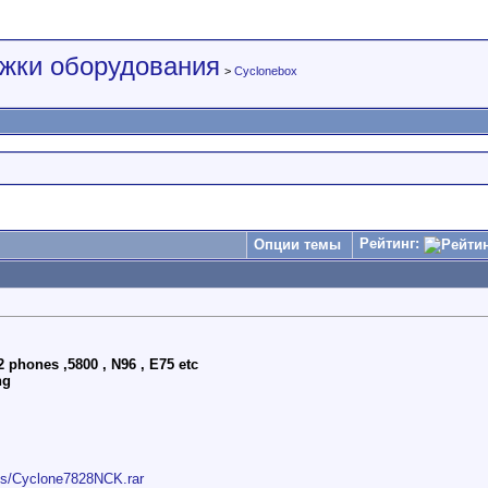
жки оборудования
>
Cyclonebox
Рейтинг:
Опции темы
 phones ,5800 , N96 , E75 etc
ng
ds/Cyclone7828NCK.rar