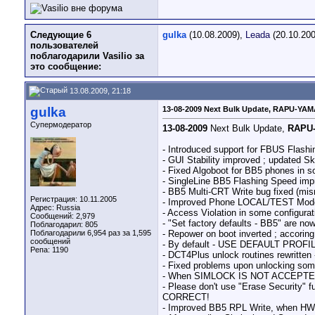
Следующие 6
gulka
(10.08.2009),
Leada
(20.10.20
пользователей
поблагодарили Vasilio за
это сообщение:
13.08.2009, 21:18
gulka
13-08-2009 Next Bulk Update, RAPU-YAM
Супермодератор
13-08-2009
Next Bulk Update,
RAPU
- Introduced support for FBUS Flas
- GUI Stability improved ; updated S
- Fixed Algoboot for BB5 phones in s
- SingleLine BB5 Flashing Speed imp
- BB5 Multi-CRT Write bug fixed (mis
Регистрация: 10.11.2005
- Improved Phone LOCAL/TEST Mode 
Адрес: Russia
- Access Violation in some configura
Сообщений: 2,979
- "Set factory defaults - BB5" are no
Поблагодарил: 805
Поблагодарили 6,954 раз за 1,595
- Repower on boot inverted ; accorin
сообщений
- By default - USE DEFAULT PROFILE
Репа:
1190
- DCT4Plus unlock routines rewritten -
- Fixed problems upon unlocking some
- When SIMLOCK IS NOT ACCEPTED duri
- Please don't use "Erase Security"
CORRECT!
- Improved BB5 RPL Write, when HWC c