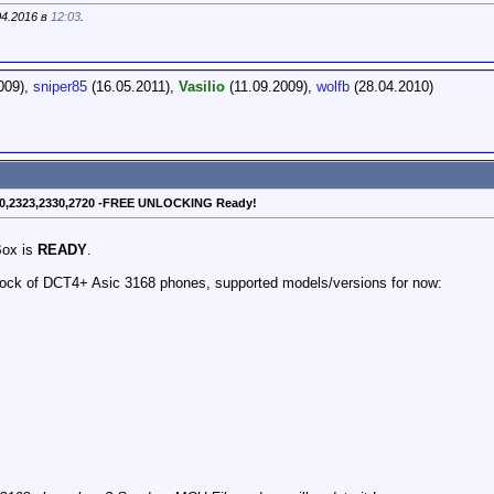
04.2016 в
12:03
.
009),
sniper85
(16.05.2011),
Vasilio
(11.09.2009),
wolfb
(28.04.2010)
100,2323,2330,2720 -FREE UNLOCKING Ready!
Box is
READY
.
olock of DCT4+ Asic 3168 phones, supported models/versions for now: