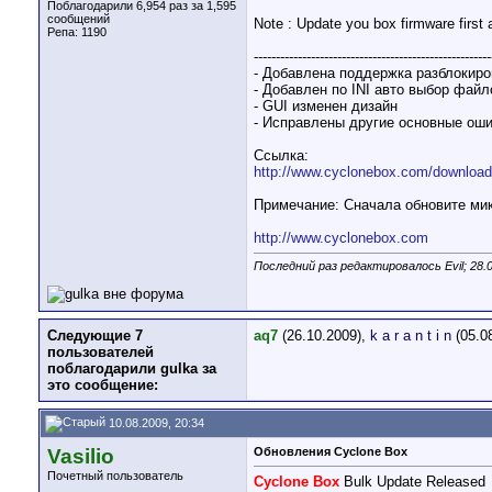
Поблагодарили 6,954 раз за 1,595
сообщений
Note : Update you box firmware first a
Репа:
1190
------------------------------------------------------
- Добавлена поддержка разблокиров
- Добавлен по INI авто выбор фай
- GUI изменен дизайн
- Исправлены другие основные ош
Ссылка:
http://www.cyclonebox.com/downloa
Примечание: Сначала обновите мик
http://www.cyclonebox.com
Последний раз редактировалось Evil; 28.
Следующие 7
aq7
(26.10.2009),
k a r a n t i n
(05.0
пользователей
поблагодарили gulka за
это сообщение:
10.08.2009, 20:34
Vasilio
Обновления Cyclone Box
Почетный пользователь
Cyclone Box
Bulk Update Released