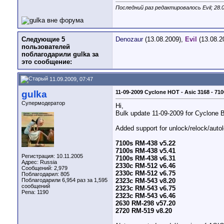
Последний раз редактировалось Evil; 28.
Следующие 5
Denozaur
(13.08.2009),
Evil
(13.08.2
пользователей
поблагодарили gulka за
это сообщение:
11.09.2009, 07:47
gulka
11-09-2009 Cyclone HOT - Asic 3168 - 7
Супермодератор
Hi,
Bulk update 11-09-2009 for Cyclone 
Added support for unlock/relock/aut
7100s RM-438 v5.22
7100s RM-438 v5.41
Регистрация: 10.11.2005
7100s RM-438 v6.31
Адрес: Russia
2330c RM-512 v6.46
Сообщений: 2,979
2330c RM-512 v6.75
Поблагодарил: 805
Поблагодарили 6,954 раз за 1,595
2323c RM-543 v8.20
сообщений
2323c RM-543 v6.75
Репа:
1190
2323c RM-543 v6.46
2630 RM-298 v57.20
2720 RM-519 v8.20