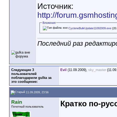
Источник:
http://forum.gsmhosti
Вложения
CycloneBulkUpdate11092009.exe
(20
Последний раз редактиро
Следующие 3
Evil
(11.09.2009),
sky_master
(11.09
пользователей
поблагодарили gulka за
это сообщение:
11.09.2009, 23:56
Rain
Кратко по-рус
Почетный пользователь