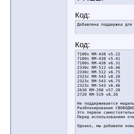
Код:
Добавлена поддержка для
Код:
7100s RM-438 v5.22 

7100s RM-438 v5.41 

7100s RM-438 v6.31 

2330c RM-512 v6.46 

2330c RM-512 v6.75 

2323c RM-543 v8.20 

2323c RM-543 v6.75 

2323c RM-543 v6.46 

2630 RM-298 v57.20 

2720 RM-519 v8.20 

Не поддерживается модел
Разблокирование СВОБОДНО
Это первое самостоятельн
Перед использованием оче
Однако, мы добавили нов