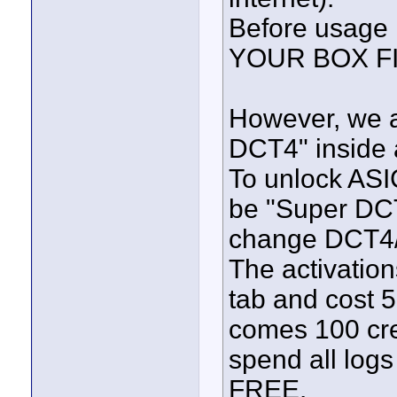
Before usage 
YOUR BOX FIR
However, we a
DCT4" inside 
To unlock ASI
be "Super DCT4
change DCT4/p
The activation
tab and cost 5
comes 100 cre
spend all log
FREE.