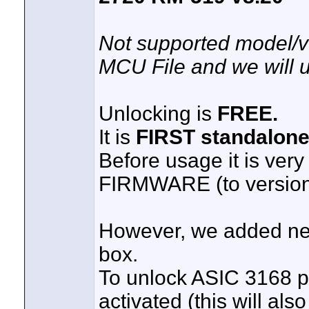
Not supported model/
MCU File and we will up
Unlocking is
FREE.
It is
FIRST standalon
Before usage it is v
FIRMWARE (to version
However, we added new
box.
To unlock ASIC 3168 
activated (this will al