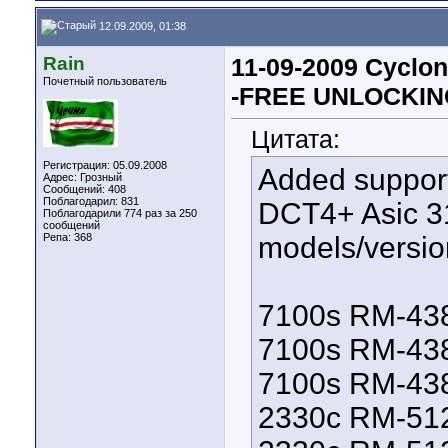
12.09.2009, 01:38
Rain
11-09-2009 Cyclon
Почетный пользователь
-FREE UNLOCKIN
Цитата:
Регистрация: 05.09.2008
Added support 
Адрес: Грозный
Сообщений: 408
Поблагодарил: 831
DCT4+ Asic 3
Поблагодарили 774 раз за 250
сообщений
Репа:
368
models/versio
7100s RM-438
7100s RM-438
7100s RM-438
2330c RM-512