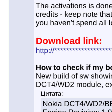
The activations is done
credits - keep note tha
you haven't spend all 
Download link:
http://****************
How to check if my b
New build of sw showin
DCT4/WD2 module, ex
Цитата:
Nokia DCT4/WD2/BB5 S