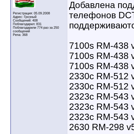
Добавлена под
телефонов DCT
Регистрация: 05.09.2008
Адрес: Грозный
Сообщений: 408
поддерживаютс
Поблагодарил: 831
Поблагодарили 774 раз за 250
сообщений
Репа:
368
7100s RM-438 
7100s RM-438 
7100s RM-438 
2330c RM-512 
2330c RM-512 
2323c RM-543 
2323c RM-543 
2323c RM-543 
2630 RM-298 v