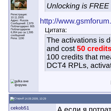
Unlocking is FREE
Регистрация:
10.11.2005
http://www.gsmforum
Адрес: Russia
Сообщений: 2,979
Поблагодарил: 805
Цитата:
Поблагодарили
6,954 раз за 1,595
сообщений
The activations is d
Репа:
1190
and cost
50 credit
100 credits that me
DCT4 RPLs, activat
14.09.2009, 10:29
cekob51
А если я потрат