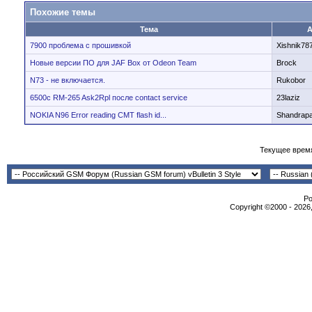
Похожие темы
Тема
А
7900 проблема с прошивкой
Xishnik78
Новые версии ПО для JAF Box от Odeon Team
Brock
N73 - не включается.
Rukobor
6500c RM-265 Ask2Rpl после contact service
23laziz
NOKIA N96 Error reading CMT flash id...
Shandrap
Текущее врем
Po
Copyright ©2000 - 2026,