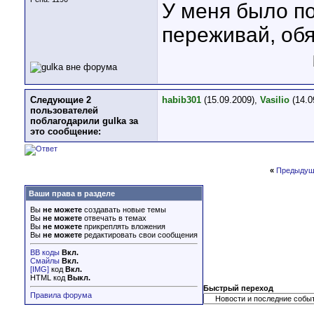
У меня было по
переживай, об
Следующие 2
habib301
(15.09.2009),
Vasilio
(14.0
пользователей
поблагодарили gulka за
это сообщение:
«
Предыдущ
Ваши права в разделе
Вы
не можете
создавать новые темы
Вы
не можете
отвечать в темах
Вы
не можете
прикреплять вложения
Вы
не можете
редактировать свои сообщения
BB коды
Вкл.
Смайлы
Вкл.
[IMG]
код
Вкл.
HTML код
Выкл.
Быстрый переход
Правила форума