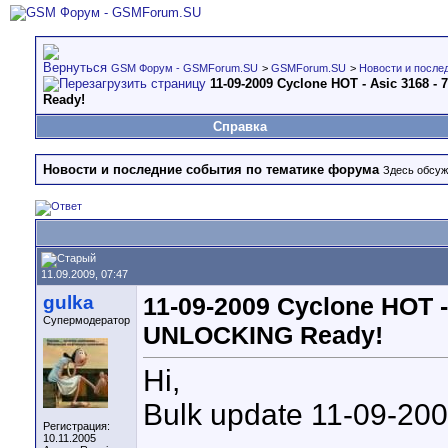
GSM Форум - GSMForum.SU
>
GSMForum.SU
>
Новости и после
11-09-2009 Cyclone HOT - Asic 3168 
Ready!
Справка
Новости и последние события по тематике форума
Здесь обсуж
11.09.2009, 07:47
gulka
11-09-2009 Cyclone HOT -
Супермодератор
UNLOCKING Ready!
Hi,
Bulk update 11-09-200
Регистрация:
10.11.2005