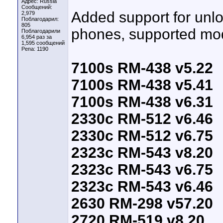
Адрес: Russia
Сообщений:
Added support for unl
2,979
Поблагодарил:
805
phones, supported mod
Поблагодарили
6,954 раз за
1,595 сообщений
Репа:
1190
7100s RM-438 v5.22
7100s RM-438 v5.41
7100s RM-438 v6.31
2330c RM-512 v6.46
2330c RM-512 v6.75
2323c RM-543 v8.20
2323c RM-543 v6.75
2323c RM-543 v6.46
2630 RM-298 v57.20
2720 RM-519 v8.20