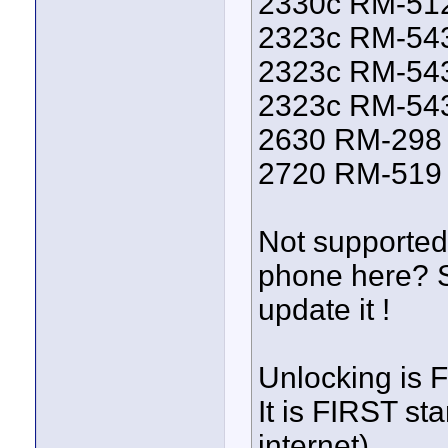
2330c RM-512
2323c RM-543
2323c RM-543
2323c RM-543
2630 RM-298 
2720 RM-519 
Not supported
phone here? S
update it !
Unlocking is 
It is FIRST st
internet).