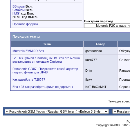
BB коды
Вкл.
Смайлы
Вкл.
[IMG]
код
Вкл.
HTML код
Выкл.
Быстрый переход
Правила форума
Похожие темы
Тема
Автор
Motorola EMMI2D Box
gsmservice
Обсужд
Se Т630 убили с помощью Ufs, как его можно
suro777
Cruiser
востановить с помощью Cruisera
Panasonic GD87 -Подскажите какой адаптор
Drim
Panaso
под его флеш для UP48
Как разобрать Т28???
flexy
Програ
Eric t 28 как разобрать флип не держит+)
KoT BeGeMoT
Спрос 
Текущее врем
Po
Copyright ©2000 - 2026,