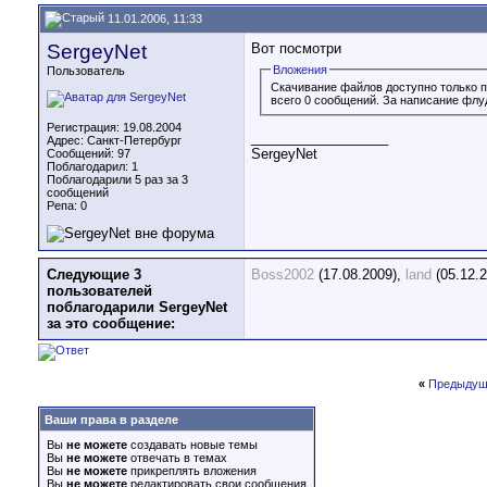
11.01.2006, 11:33
SergeyNet
Вот посмотри
Вложения
Пользователь
Скачивание файлов доступно только 
всего 0 сообщений. За написание флу
Регистрация: 19.08.2004
__________________
Адрес: Санкт-Петербург
SergeyNet
Сообщений: 97
Поблагодарил: 1
Поблагодарили 5 раз за 3
сообщений
Репа:
0
Следующие 3
Boss2002
(17.08.2009),
land
(05.12.
пользователей
поблагодарили SergeyNet
за это сообщение:
«
Предыдущ
Ваши права в разделе
Вы
не можете
создавать новые темы
Вы
не можете
отвечать в темах
Вы
не можете
прикреплять вложения
Вы
не можете
редактировать свои сообщения