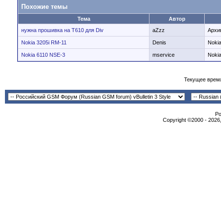
Похожие темы
Тема
Автор
нужна прошивка на T610 для Div
aZzz
Архи
Nokia 3205i RM-11
Denis
Noki
Nokia 6110 NSE-3
mservice
Noki
Текущее врем
Po
Copyright ©2000 - 2026,