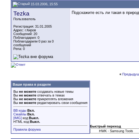
15.03.2006, 15:55
Tezka
Подскажите есть ли такая в природ
Пользователь
Регистрация: 31.01.2005
Адрес: г.Киров
Сообщений: 20
Поблагодарил: 0
Поблагодарили 0 раз за 0
сообщений
Репа:
0
«
Предыдущ
Ваши права в разделе
Вы
не можете
создавать новые темы
Вы
не можете
отвечать в темах
Вы
не можете
прикреплять вложения
Вы
не можете
редактировать свои сообщения
BB коды
Вкл.
Смайлы
Вкл.
[IMG]
код
Выкл.
HTML код
Выкл.
Быстрый переход
Правила форума