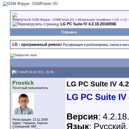
GSM Форум - GSMForum.SU
>
Мобильные телефоны
>
LG
>
LG 
LG PC Suite IV 4.2.18.20100506
Справка
LG - программный ремонт
Русификация и разблокировка, смена и вос
28.02.2011, 20:39
Frostick
LG PC Suite IV 4.
Почетный пользователь
LG PC Suite IV
Версия
: 4.2.1
Регистрация: 13.11.2009
Адрес: Украина, Херсон
Язык
: Русский
Сообщений: 684