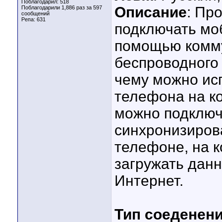
Поблагодарил: 518
Описание
: Пр
Поблагодарили 1,886 раз за 597
сообщений
Репа:
631
подключать мо
помощью комму
беспроводного 
чему можно ис
телефона на к
можно подключа
синхронизирова
телефоне, на к
загружать данн
Интернет.
Тип соеденен