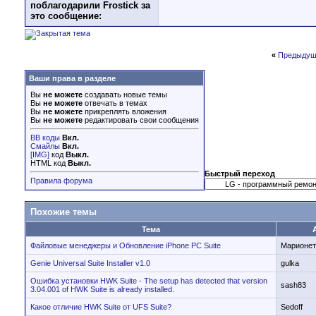
поблагодарили Frostick за
это сообщение:
«
Предыдущ
Ваши права в разделе
Вы
не можете
создавать новые темы
Вы
не можете
отвечать в темах
Вы
не можете
прикреплять вложения
Вы
не можете
редактировать свои сообщения
BB коды
Вкл.
Смайлы
Вкл.
[IMG]
код
Выкл.
HTML код
Выкл.
Быстрый переход
Правила форума
Похожие темы
Тема
Файловые менеджеры и Обновление iPhone PC Suite
Марионет
Genie Universal Suite Installer v1.0
gulka
Ошибка установки HWK Suite - The setup has detected that version
sash83
3.04.001 of HWK Suite is already installed.
Какое отличие HWK Suite от UFS Suite?
Sedoff