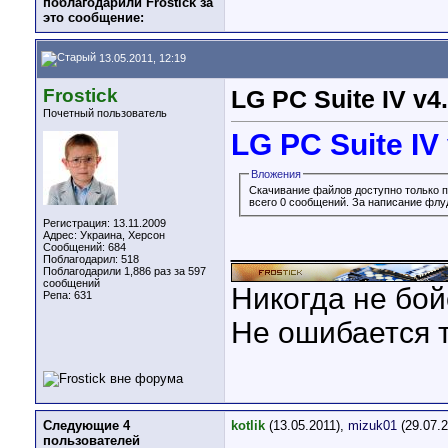
поблагодарили Frostick за
это сообщение:
13.05.2011, 12:19
Frostick
LG PC Suite IV v4
Почетный пользователь
LG PC Suite IV
Вложения
Скачивание файлов доступно только 
всего 0 сообщений. За написание флу
Регистрация: 13.11.2009
Адрес: Украина, Херсон
____________
Сообщений: 684
Поблагодарил: 518
Поблагодарили 1,886 раз за 597
сообщений
Никогда не бой
Репа:
631
Не ошибается т
Следующие 4
kotlik
(13.05.2011),
mizuk01
(29.07.
пользователей