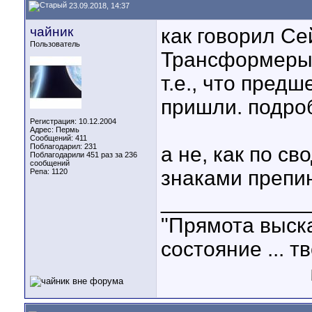
23.09.2018, 14:37
чайник
как говорил С
Пользователь
Трансформеры: 
т.е., что предш
пришли. подро
Регистрация: 10.12.2004
Адрес: Пермь
Сообщений: 411
Поблагодарил: 231
а не, как по с
Поблагодарили 451 раз за 236
сообщений
знаками препин
Репа:
1120
____________
"Прямота выска
состояние ... т