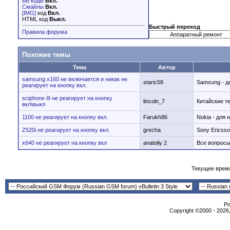
BB коды
Вкл.
Смайлы
Вкл.
[IMG]
код
Вкл.
HTML код
Выкл.
Быстрый переход
Правила форума
Похожие темы
Тема
Автор
samsung x160 не включается и никак не
staric58
Samsung - д
реагирует на кнопку вкл.
sciphone i9 не реагирует на кнопку
lincoln_7
Китайские т
вкл\выкл
1100 не реагирует на кнопку вкл.
Farukh86
Nokia - для 
Z520i не реагирует на кнопку вкл.
grecha
Sony Ericss
x640 не реагирует на кнопку вкл
anatoliy 2
Все вопрос
Текущее врем
Po
Copyright ©2000 - 2026,