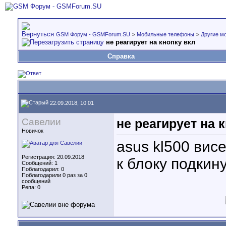
GSM Форум - GSMForum.SU
>
Мобильные телефоны
>
Другие м
не реагирует на кнопку вкл
Справка
22.09.2018, 10:01
Савелии
не реагирует на 
Новичок
asus kl500 вис
Регистрация: 20.09.2018
к блоку подкин
Сообщений: 1
Поблагодарил: 0
Поблагодарили 0 раз за 0
сообщений
Репа:
0